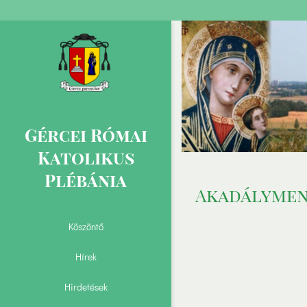
Gércei Római
Katolikus
Plébánia
Akadálymen
Köszöntő
Hírek
Hirdetések