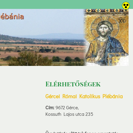
Elérhetőségek
Gércei Római Katolikus Plébánia
Cím:
9672 Gérce,
Kossuth Lajos utca 235