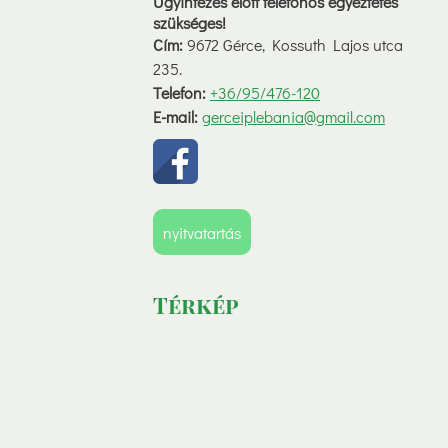
Ügyintézés elött telefonos egyeztetés
szükséges!
Cím:
9672 Gérce, Kossuth Lajos utca
235.
Telefon:
+36/95/476-120
E-mail:
gerceiplebania@gmail.com
nyitvatartás
Térkép