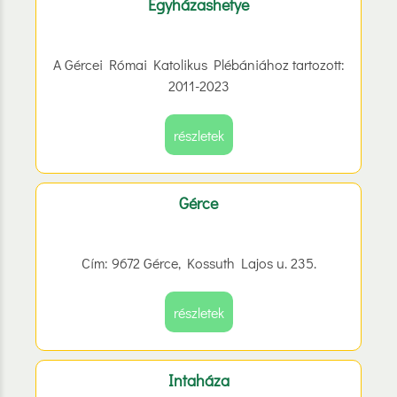
Egyházashetye
A Gércei Római Katolikus Plébániához tartozott:
2011-2023
részletek
Gérce
Cím: 9672 Gérce, Kossuth Lajos u. 235.
részletek
Intaháza