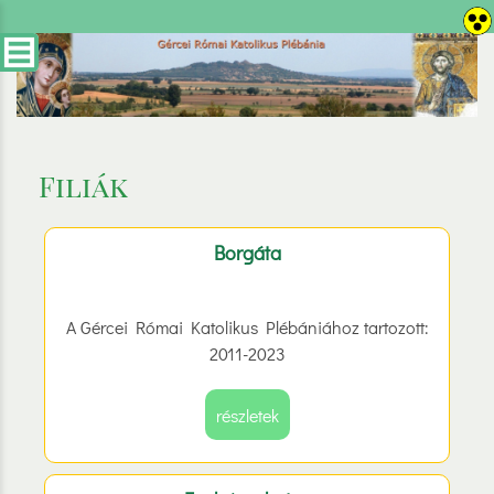
Filiák
Borgáta
A Gércei Római Katolikus Plébániához tartozott:
2011-2023
részletek