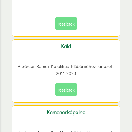
részletek
Káld
A Gércei Római Katolikus Plébániához tartozott:
2011-2023
részletek
Kemeneskápolna