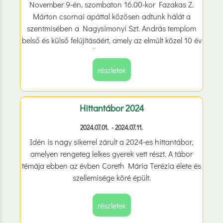
November 9-én, szombaton 16.00-kor Fazakas Z.
Márton csornai apáttal közösen adtunk hálát a
szentmisében a Nagysimonyi Szt. András templom
belső és külső felújításáért, amely az elmúlt közel 10 év
alatt valósult meg. Ünnepi beszédet mondott Ágh
Péter országgyűlési képviselő, államtitkár.
részletek
Hittantábor 2024
2024.07.01. - 2024.07.11.
Idén is nagy sikerrel zárult a 2024-es hittantábor,
amelyen rengeteg lelkes gyerek vett részt. A tábor
témája ebben az évben Coreth Mária Terézia élete és
szellemisége köré épült.
részletek