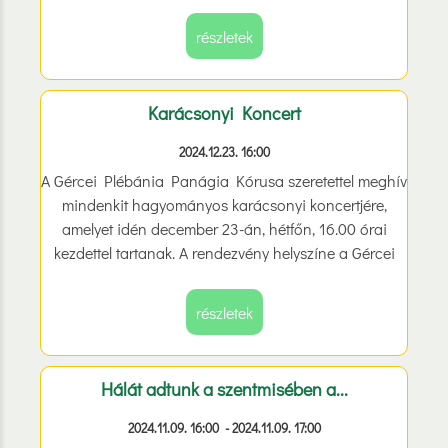
kulturális és szellemi örökségének fontos része is.
részletek
Karácsonyi Koncert
2024.12.23. 16:00
A Gércei Plébánia Panágia Kórusa szeretettel meghív
mindenkit hagyományos karácsonyi koncertjére,
amelyet idén december 23-án, hétfőn, 16.00 órai
kezdettel tartanak. A rendezvény helyszíne a Gércei
Templom, ahol a kórus csodálatos előadásával
hangolódhatunk az ünnepi időszakra.
részletek
Hálát adtunk a szentmisében a...
2024.11.09. 16:00 - 2024.11.09. 17:00