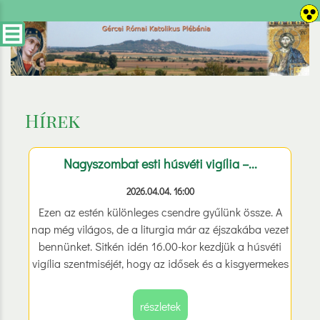
Hírek
Nagyszombat esti húsvéti vigília –...
2026.04.04. 16:00
Ezen az estén különleges csendre gyűlünk össze. A
nap még világos, de a liturgia már az éjszakába vezet
bennünket. Sitkén idén 16.00-kor kezdjük a húsvéti
vigília szentmiséjét, hogy az idősek és a kisgyermekes
családok is könnyebben részt vehessenek. Jó, hogy
együtt lehetünk, családok, idősek, fiatalok, egy
részletek
közösségként.