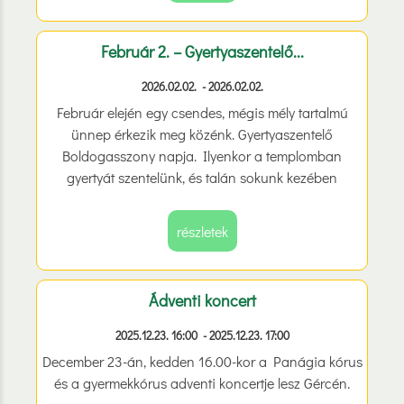
Február 2. – Gyertyaszentelő...
2026.02.02. - 2026.02.02.
Február elején egy csendes, mégis mély tartalmú
ünnep érkezik meg közénk. Gyertyaszentelő
Boldogasszony napja. Ilyenkor a templomban
gyertyát szentelünk, és talán sokunk kezében
megfordul egy-egy szál viasz, amely több egyszerű
fénynél. Jelképpé válik. Reménnyé. Imádsággá.
részletek
Ádventi koncert
2025.12.23. 16:00 - 2025.12.23. 17:00
December 23-án, kedden 16.00-kor a Panágia kórus
és a gyermekkórus adventi koncertje lesz Gércén.