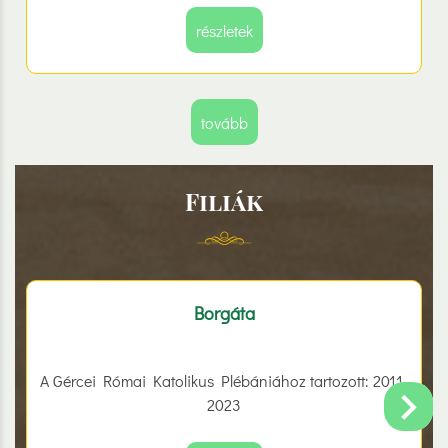
együtt lehetünk, családok, idősek, fiatalok, egy
részletek
közösségként.
tovább
Filiák
Borgáta
A Gércei Római Katolikus Plébániához tartozott: 2011-
2023