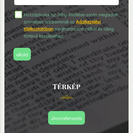
Hozzájárulok az űrlap kitöltése során megadott
személyes adataimnak az
Adatkezelési
tájékoztatóban
meghatározott célból és ideig
történő kezeléséhez.
elküld
Térkép
útvonaltervezés