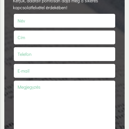
Kérjük, adatait pontosan adja meg a sikeres
kapcsolatfelvétel érdekében!
Név
(kötelező)
Cím
Telefon
(kötelező)
E-mail
(kötelező)
Megjegyzés