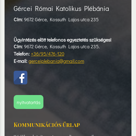
Gércei Római Katolikus Plébánia
Cím:
9672 Gérce, Kossuth Lajos utca 235
Ügyintézés elött telefonos egyeztetés szükséges!
Cím:
9672 Gérce, Kossuth Lajos utca 235.
Telefon:
+36/95/476-120
E-mail:
gerceiplebania@gmail.com
nyitvatartás
Kommunikációs űrlap