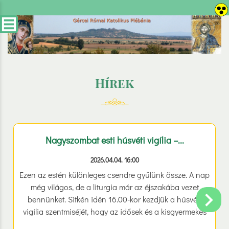
Hírek
Nagyszombat esti húsvéti vigília –...
2026.04.04. 16:00
Ezen az estén különleges csendre gyűlünk össze. A nap
még világos, de a liturgia már az éjszakába vezet
bennünket. Sitkén idén 16.00-kor kezdjük a húsvéti
vigília szentmiséjét, hogy az idősek és a kisgyermekes
családok is könnyebben részt vehessenek. Jó, hogy