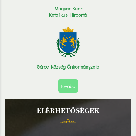
Magyar Kurír
Katolikus Hírportál
Gérce Község Önkormányzata
tovább
Elérhetőségek