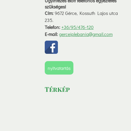
Ügyintézés elött telefonos egyeztetés
szükséges!
Cím:
9672 Gérce, Kossuth Lajos utca
235.
Telefon:
+36/95/476-120
E-mail:
gerceiplebania@gmail.com
nyitvatartás
Térkép