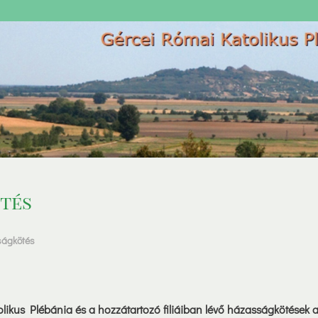
tés
ágkötés
likus Plébánia és a hozzátartozó filiáiban lévő házasságkötések 