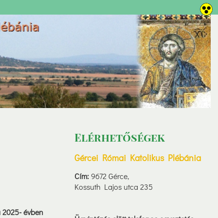
Elérhetőségek
Gércei Római Katolikus Plébánia
Cím:
9672 Gérce,
Kossuth Lajos utca 235
a 2025- évben