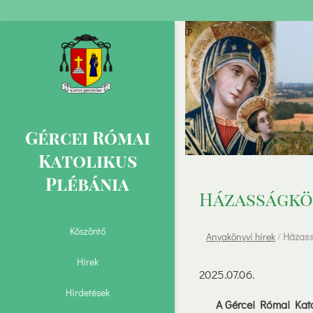
Gércei Római
Katolikus
Plébánia
Házasságkö
Köszöntő
Anyakönyvi hírek
/
Házass
Hírek
2025.07.06.
Hirdetések
A Gércei Római Kato