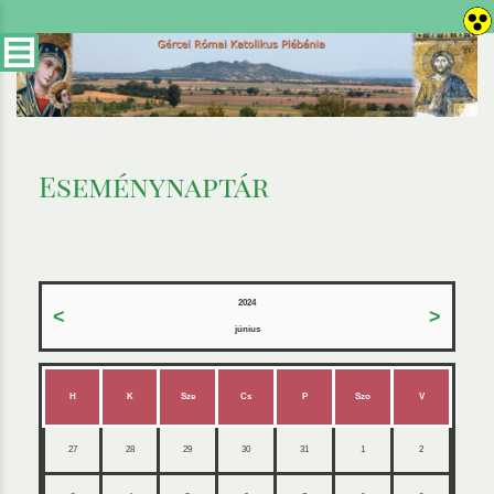
Eseménynaptár
2024
<
>
június
H
K
Sze
Cs
P
Szo
V
27
28
29
30
31
1
2