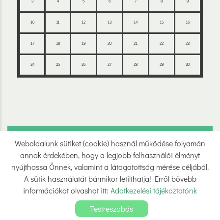
3
4
5
6
7
8
9
10
11
12
13
14
15
16
17
18
19
20
21
22
23
24
25
26
27
28
29
30
Weboldalunk sütiket (cookie) használ működése folyamán
Oldal információk
Adatkezelési tájékoztató
annak érdekében, hogy a legjobb felhasználói élményt
Impresszum
Sütik kezelése
nyújthassa Önnek, valamint a látogatottság mérése céljából.
A sütik használatát bármikor letilthatja! Erről bővebb
Akadálymentesítési nyilatkozat
információkat olvashat itt:
Adatkezelési tájékoztatónk
© 2026 - Minden jog fenntartva
Testreszabás