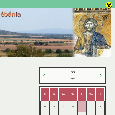
2026
<
>
május
H
K
Sze
Cs
P
Szo
V
27
28
29
30
1
2
3