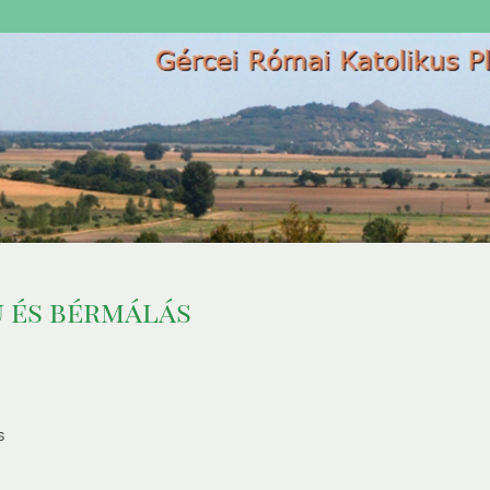
ú és bérmálás
s