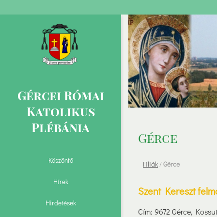
Gércei Római
Katolikus
Plébánia
Gérce
Köszöntő
Filiák
/
Gérce
Hírek
Szent Kereszt fel
Hirdetések
Cím: 9672 Gérce, Kossut