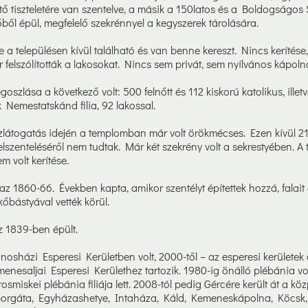
ítő tiszteletére van szentelve, a másik a 150latos és a Boldogságos S
kőből épül, megfelelő szekrénnyel a kegyszerek tárolására.
e a településen kívül található és van benne kereszt. Nincs kerítése
r felszólították a lakosokat. Nincs sem privát, sem nyílvános kápoln
szlása a következő volt: 500 felnőtt és 112 kiskorú katolikus, ille
k Nemestatskánd filia, 92 lakossal.
zlátogatás idején a templomban már volt örökmécses. Ezen kívül 21
lszenteléséről nem tudtak. Már két szekrény volt a sekrestyében. A
 volt kerítése.
z 1860-66. Években kapta, amikor szentélyt építettek hozzá, falait 
őbástyával vették körül.
z 1839-ben épült.
nosházi Esperesi Kerületben volt, 2000-től – az esperesi kerülete
nesaljai Esperesi Kerülethez tartozik. 1980-ig önálló plébánia vol
rosmiskei plébánia filiája lett. 2008-tól pedig Gércére került át a kö
: Borgáta, Egyházashetye, Intaháza, Káld, Kemeneskápolna, Köcsk,