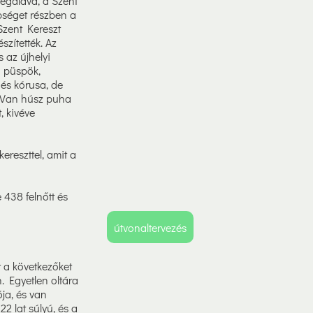
megáldva, a Szent
pséget részben a
 Szent Kereszt
szítették. Az
s az újhelyi
ri püspök,
 és kórusa, de
. Van húsz puha
, kivéve
ereszttel, amit a
 438 felnőtt és
útvonaltervezés
t a következőket
n. Egyetlen oltára
ója, és van
2 lat súlyú, és a