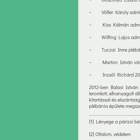
~ Völfer Károly admin
~ Kiss Kálmán admini
~ Wilfing Lajos admin
~ Tuczai Imre plébá
~ Marton István vásár
~ Inzsöl Richárd 20
2012-ben Balasi István 
leromlott, elhanyagolt ál
kitartással és elszánts
plébánia épülete megszé
[1] Lényege a párizsi bé
[2] Oltalom, védelem