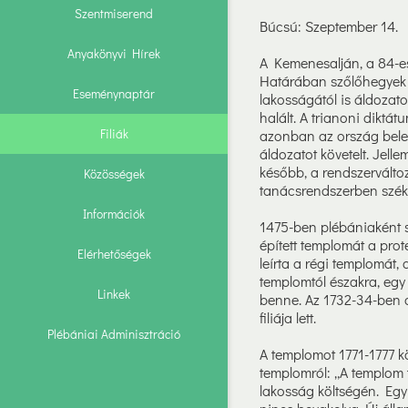
Szentmiserend
Búcsú: Szeptember 14.
Anyakönyvi Hírek
A Kemenesalján, a 84-es
Határában szőlőhegyek t
Eseménynaptár
lakosságától is áldozato
halált. A trianoni diktát
Filiák
azonban az ország beles
áldozatot követelt. Jel
később, a rendszerváltoz
Közösségek
tanácsrendszerben székh
Információk
1475-ben plébániaként s
épített templomát a pro
Elérhetőségek
leírta a régi templomát,
templomtól északra, egy 
Linkek
benne. Az 1732-34-ben a
filiája lett.
Plébániai Adminisztráció
A templomot 1771-1777 köz
templomról: „A templom 
lakosság költségén. Egyr