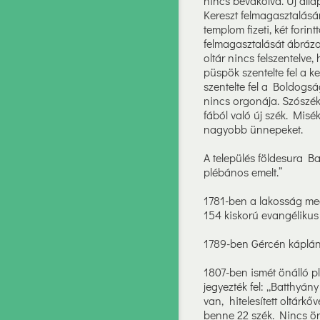
nincs bevakolva. Új álla
Kereszt felmagasztalásá
templom fizeti, két forin
felmagasztalását ábrázol
oltár nincs felszentelve,
püspök szentelte fel a ke
szentelte fel a Boldogsá
nincs orgonája. Szószék
fából való új szék. Misé
nagyobb ünnepeket.
A település földesura Ba
plébános emelt.”
1781-ben a lakosság mego
154 kiskorú evangélikus 
1789-ben Gércén káplánsá
1807-ben ismét önálló pl
jegyezték fel: „Batthyán
van, hitelesített oltárkő
benne 22 szék. Nincs ör