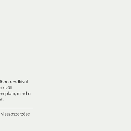
iban rendkívül
dkívüli
templom, mind a
z.
k visszaszerzése