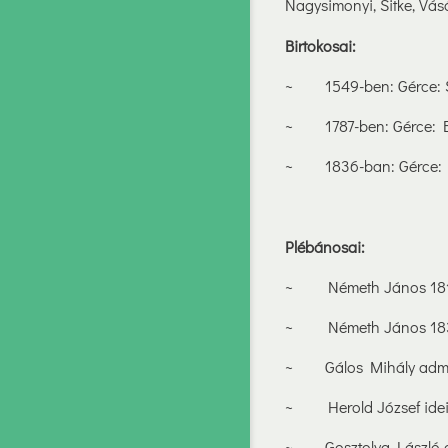
Nagysimonyi, Sitke, Vás
Birtokosai:
~ 1549-ben: Gérce: Sa
~ 1787-ben: Gérce: Ba
~ 1836-ban: Gérce: Ba
Plébánosai:
~ Németh János 181
~ Németh János 18
~ Gálos Mihály admini
~ Herold József ideig
~ Gosztolya László ad