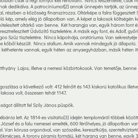
potban csak a régi tornyot kell renoválni. Nincs felszentelve, csak 
nak dedikálva. A patrocíniumot[2] annak ünnepén tartják, az ünne
ttal, részben a közösség finanszírozza. Oltárképe a falra függesztett
ó kép, amely elég jó állapotban van. A képet a lakosok költségén ké
 hitelesített oltárkő van benne. Két harangja van, egyik három font é
resztrefeszített Üdvözítő tiszteletére. A másik egy font, és Adolf, győ
gos Szűz tiszteletére. Nincs kápolnája, oratóriuma. Van sekrestyéje
e kőből készült. Nincs stallum. Amik vannak mindegyik jó állapotú
k kéthetente vannak, egyik héten az anyaegyházban, másik héten itt
tthyány Lajos, illetve a nemesi közbirtokosok. Van temetője, benne k
szlása a következő volt: 412 felnőtt és 143 kiskorú katolikus illetve
lakosa volt, összesen tehát 1147.
got állított fel Szily János püspök.
ébánia lett. Az 1814-es visitatio[3] idején templomáról többek közöt
y József és a falu nemesei emelték, 600 férőhelyes, jó állapotban va
vel. Van kórusa orgonával, van szószéke, keresztkútja, szenteltvíztart
ökmécses. A torony piramis formájú, két harang van benne, egyik 32