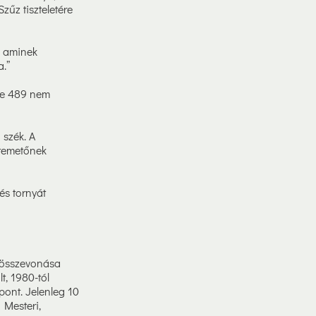
zűz tiszteletére
, aminek
a.”
tve 489 nem
 szék. A
 temetőnek
és tornyát
k összevonása
t, 1980-tól
zpont. Jelenleg 10
 Mesteri,