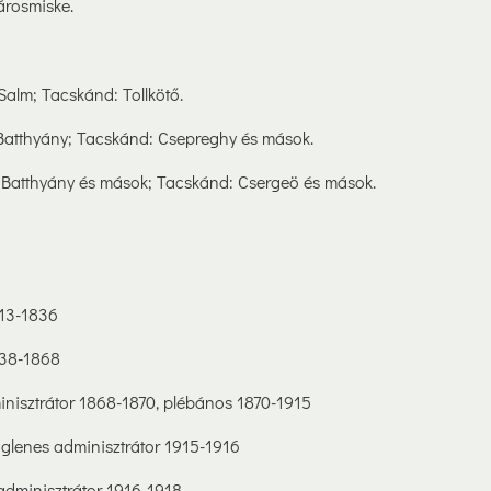
árosmiske.
lm; Tacskánd: Tollkötő.
tthyány; Tacskánd: Csepreghy és mások.
tthyány és mások; Tacskánd: Csergeö és mások.
3-1836
38-1868
sztrátor 1868-1870, plébános 1870-1915
lenes adminisztrátor 1915-1916
minisztrátor 1916-1918