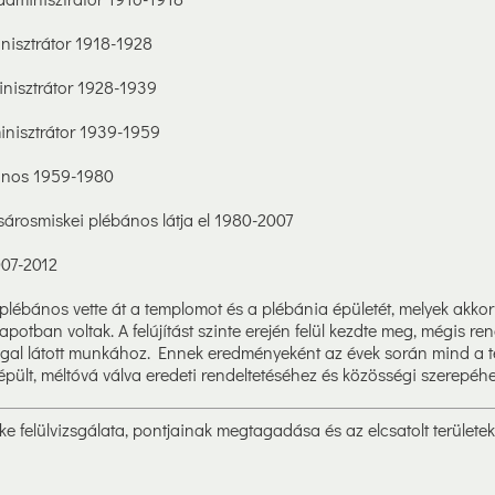
isztrátor 1918-1928
sztrátor 1928-1939
isztrátor 1939-1959
nos 1959-1980
osmiskei plébános látja el 1980-2007
07-2012
plébános vette át a templomot és a plébánia épületét, melyek akkor
lapotban voltak. A felújítást szinte erején felül kezdte meg, mégis ren
ággal látott munkához. Ennek eredményeként az évek során mind a 
pült, méltóvá válva eredeti rendeltetéséhez és közösségi szerepéhe
ke felülvizsgálata, pontjainak megtagadása és az elcsatolt területe