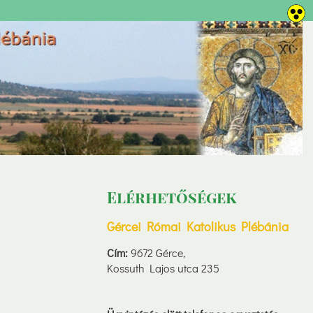
Elérhetőségek
Gércei Római Katolikus Plébánia
Cím:
9672 Gérce,
Kossuth Lajos utca 235