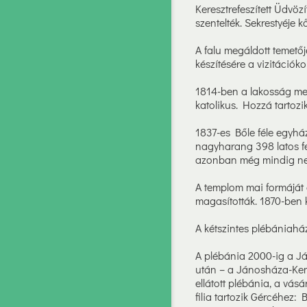
Keresztrefeszített Üdvöz
szentelték. Sekrestyéje 
A falu megáldott temetőj
készítésére a vizitációko
1814-ben a lakosság mego
katolikus. Hozzá tartozi
1837-es Bőle féle egyhá
nagyharang 398 latos fe
azonban még mindig nem
A templom mai formáját a
magasították. 1870-ben k
A kétszintes plébániahá
A plébánia 2000-ig a Já
után – a Jánosháza-Keme
ellátott plébánia, a vásá
filia tartozik Gércéhez