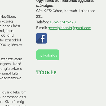
Ügyintézés elött telefonos egyeztetés
szükséges!
Cím:
9672 Gérce, Kossuth Lajos utca
klevélben.
235.
a község
Telefon:
+36/95/476-120
n haltak hősi
E-mail:
gerceiplebania@gmail.com
el jártak,
 60 főnyi
fél századdal
990-ig létezett
nyitvatartás
t tiszteletére
zségben. Kazó
rangja ekkor a
Térkép
riumot talált
 Vásárosmiske
y ír a felújított
usi nemesség és a
es. Kívülről még