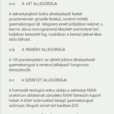
a-a A HIT ALLEGÓRIÁJA
A sekrestyeajtótól balra elhelyezkedő festett
posztamensen grisaille festésű, szobrot imitáló
gyermekangyal áll. Magasra emelt jobbjában kelyhet, s
benne Jézus-monogrammal ékesített szentostyát tart,
baljában keresztet fog, nyakában a kereszt jelével ékes
stóla látható.
a-b A REMÉNY ALLEGÓRIÁJA
A Hit pandanjaként, az ajtótól jobbra elhelyezkedő
gyermekangyal a reményt jelképező horgonyra
támaszkodik.
a-c A SZERETET ALLEGÓRIÁJA
A harmadik teológiai erény alakja a sekrestye fölötti
oratórium ablakának záradéka fölötti falmezőn kapott
helyet. A kitárt szárnyakkal lebegő gyermekangyal
szárnyas, lángoló szívet tart kezében.[23]