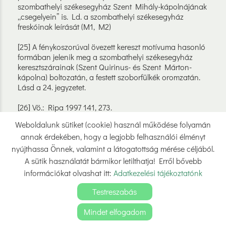
szombathelyi székesegyház Szent Mihály-kápolnájának
„csegelyein” is. Ld. a szombathelyi székesegyház
freskóinak leírását (M1, M2)
[25] A fénykoszorúval övezett kereszt motívuma hasonló
formában jelenik meg a szombathelyi székesegyház
keresztszárainak (Szent Quirinus- és Szent Márton-
kápolna) boltozatán, a festett szoborfülkék oromzatán.
Lásd a 24. jegyzetet.
[26] Vö.: Ripa 1997 141, 273.
Weboldalunk sütiket (cookie) használ működése folyamán
[27] Ripa szerint a Vallás allegorikus alakjának
annak érdekében, hogy a legjobb felhasználói élményt
attribútumaként „a tűz tiszta és őszinte elménknek Isten
felé forduló áhítatát jelenti, amely a vallásosság
nyújthassa Önnek, valamint a látogatottság mérése céljából.
jellemzője.” Ripa 1997 511.
A sütik használatát bármikor letilthatja! Erről bővebb
információkat olvashat itt:
Adatkezelési tájékoztatónk
[28] A kereszténységnek a pogányság és az eretnekség
fölötti győzelmét hirdető allegóriák a római Gesù Szent
Testreszabás
Ignác-oltárát közrefogó szoborcsoportokkal állíthatók
párhuzamba, melyek a Pozzo traktátusában közölt
Mindet elfogadom
metszet (II. 60.) nyomán is ismertté váltak. A jezsuita
KERESÉS AZ OLDAL TARTALMÁBAN