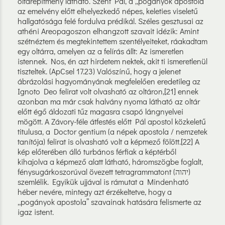
oltárépítmény látható. Szent Pál, a „pogányok apostola”
az emelvény előtt elhelyezkedő népes, keleties viseletű
hallgatósága felé fordulva prédikál. Széles gesztusai az
athéni Areopagoszon elhangzott szavait idézik: Amint
szétnéztem és megtekintettem szentélyeiteket, ráakadtam
egy oltárra, amelyen az a felírás állt: Az ismeretlen
istennek. Nos, én azt hirdetem nektek, akit ti ismeretlenül
tiszteltek. (ApCsel 17.23) Valószínű, hogy a jelenet
ábrázolási hagyományának megfelelően eredetileg az
Ignoto Deo felirat volt olvasható az oltáron,[21] ennek
azonban ma már csak halvány nyoma látható az oltár
előtt égő áldozati tűz magasra csapó lángnyelvei
mögött. A Závory-féle átfestés előtt Pál apostol közkeletű
titulusa, a Doctor gentium (a népek apostola / nemzetek
tanítója) felirat is olvasható volt a képmező fölött.[22] A
kép előterében álló turbános férfiak a képtérből
kihajolva a képmező alatt látható, háromszögbe foglalt,
fénysugárkoszorúval övezett tetragrammatont (יהוה)
szemlélik. Egyikük ujjával is rámutat a Mindenható
héber nevére, mintegy azt érzékeltetve, hogy a
„pogányok apostola” szavainak hatására felismerte az
igaz istent.