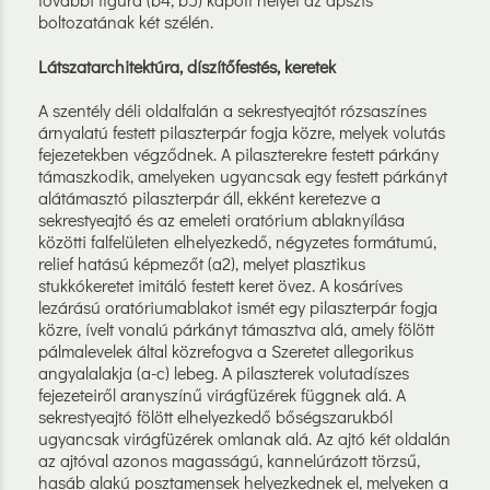
boltozatának két szélén.
Látszatarchitektúra, díszítőfestés, keretek
A szentély déli oldalfalán a sekrestyeajtót rózsaszínes
árnyalatú festett pilaszterpár fogja közre, melyek volutás
fejezetekben végződnek. A pilaszterekre festett párkány
támaszkodik, amelyeken ugyancsak egy festett párkányt
alátámasztó pilaszterpár áll, ekként keretezve a
sekrestyeajtó és az emeleti oratórium ablaknyílása
közötti falfelületen elhelyezkedő, négyzetes formátumú,
relief hatású képmezőt (a2), melyet plasztikus
stukkókeretet imitáló festett keret övez. A kosáríves
lezárású oratóriumablakot ismét egy pilaszterpár fogja
közre, ívelt vonalú párkányt támasztva alá, amely fölött
pálmalevelek által közrefogva a Szeretet allegorikus
angyalalakja (a-c) lebeg. A pilaszterek volutadíszes
fejezeteiről aranyszínű virágfüzérek függnek alá. A
sekrestyeajtó fölött elhelyezkedő bőségszarukból
ugyancsak virágfüzérek omlanak alá. Az ajtó két oldalán
az ajtóval azonos magasságú, kannelúrázott törzsű,
hasáb alakú posztamensek helyezkednek el, melyeken a