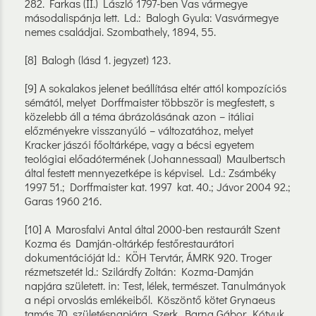
282. Farkas (II.) László 1797-ben Vas vármegye
másodalispánja lett. Ld.: Balogh Gyula: Vasvármegye
nemes családjai. Szombathely, 1894, 55.
[8] Balogh (lásd 1. jegyzet) 123.
[9] A sokalakos jelenet beállítása eltér attól kompozíciós
sémától, melyet Dorffmaister többször is megfestett, s
közelebb áll a téma ábrázolásának azon – itáliai
előzményekre visszanyúló – változatához, melyet
Kracker jászói főoltárképe, vagy a bécsi egyetem
teológiai előadótermének (Johannessaal) Maulbertsch
által festett mennyezetképe is képvisel. Ld.: Zsámbéky
1997 51.; Dorffmaister kat. 1997 kat. 40.; Jávor 2004 92.;
Garas 1960 216.
[10] A Marosfalvi Antal által 2000-ben restaurált Szent
Kozma és Damján-oltárkép festőrestaurátori
dokumentációját ld.: KÖH Tervtár, ÁMRK 920. Troger
rézmetszetét ld.: Szilárdfy Zoltán: Kozma-Damján
napjára született. in: Test, lélek, természet. Tanulmányok
a népi orvoslás emlékeiből. Köszöntő kötet Grynaeus
tamás 70. születésnapjára. Szerk. Barna Gábor, Kótyuk