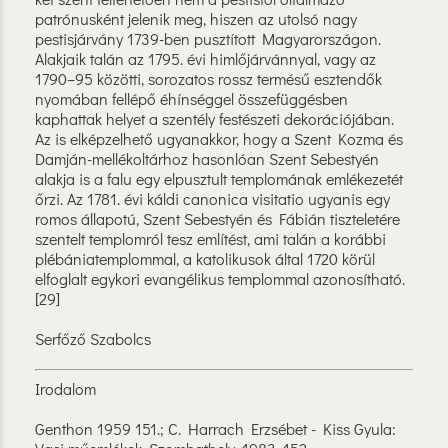
patrónusként jelenik meg, hiszen az utolsó nagy
pestisjárvány 1739-ben pusztított Magyarországon.
Alakjaik talán az 1795. évi himlőjárvánnyal, vagy az
1790–95 közötti, sorozatos rossz termésű esztendők
nyomában fellépő éhínséggel összefüggésben
kaphattak helyet a szentély festészeti dekorációjában.
Az is elképzelhető ugyanakkor, hogy a Szent Kozma és
Damján-mellékoltárhoz hasonlóan Szent Sebestyén
alakja is a falu egy elpusztult templomának emlékezetét
őrzi. Az 1781. évi káldi canonica visitatio ugyanis egy
romos állapotú, Szent Sebestyén és Fábián tiszteletére
szentelt templomról tesz említést, ami talán a korábbi
plébániatemplommal, a katolikusok által 1720 körül
elfoglalt egykori evangélikus templommal azonosítható.
[29]
Serfőző Szabolcs
Irodalom
Genthon 1959 151.; C. Harrach Erzsébet - Kiss Gyula: