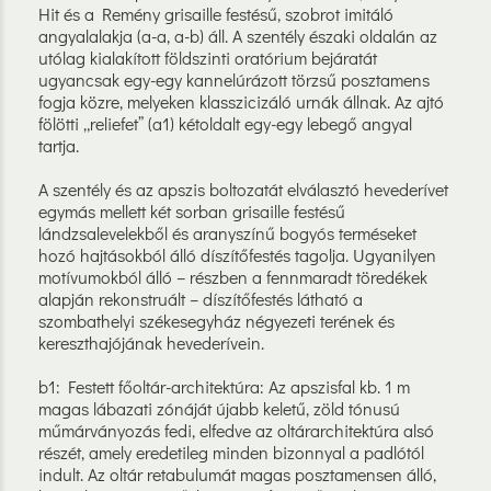
Hit és a Remény grisaille festésű, szobrot imitáló
angyalalakja (a-a, a-b) áll. A szentély északi oldalán az
utólag kialakított földszinti oratórium bejáratát
ugyancsak egy-egy kannelúrázott törzsű posztamens
fogja közre, melyeken klasszicizáló urnák állnak. Az ajtó
fölötti „reliefet” (a1) kétoldalt egy-egy lebegő angyal
tartja.
A szentély és az apszis boltozatát elválasztó hevederívet
egymás mellett két sorban grisaille festésű
lándzsalevelekből és aranyszínű bogyós terméseket
hozó hajtásokból álló díszítőfestés tagolja. Ugyanilyen
motívumokból álló – részben a fennmaradt töredékek
alapján rekonstruált – díszítőfestés látható a
szombathelyi székesegyház négyezeti terének és
kereszthajójának hevederívein.
b1: Festett főoltár-architektúra: Az apszisfal kb. 1 m
magas lábazati zónáját újabb keletű, zöld tónusú
műmárványozás fedi, elfedve az oltárarchitektúra alsó
részét, amely eredetileg minden bizonnyal a padlótól
indult. Az oltár retabulumát magas posztamensen álló,