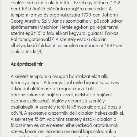
családi sírboltot alakíttatott ki. Ezzel egy időben (1752-
ben) Káld önálló plébánia rangjára emelkedett. A
templom tornya és orgonakarzata 1799-ben Johann
Georg Anreith, Szily János szombathelyi püspök udvari
építőmestere (Melchior Hefele egykori pallérja) tervei
szerint épült,[6] a falu ekkori kegyura, gulácsi Farkas
Pál támogatásával.[7] A szentély északi oldalán
elhelyezkedő földszinti és emeleti oratóriumot 1897-ben
alakították ki.[8]
Az építészeti tér
A keletelt templom a nyugati homlokzat előtt álló
toronnyal épült. A toronyaljból nyíló bejárat kosáríves
árkáddal alátámasztott orgonakarzat alól
háromszakaszos hajóba vezet, melyhez a hajóval
azonos szélességű, téglány alaprajzú szentély
csatlakozik. A szentély terét félköríves alaprajzú apszis
bővíti. A sekrestye a szentély déli oldalán helyezkedik el.
A sekrestye fölött, valamint szentély északi oldalán a
földszinten és az emeleten elhelyezkedő oratóriumok
széles, kosáríves lezárású nyílással kapcsolódnak a