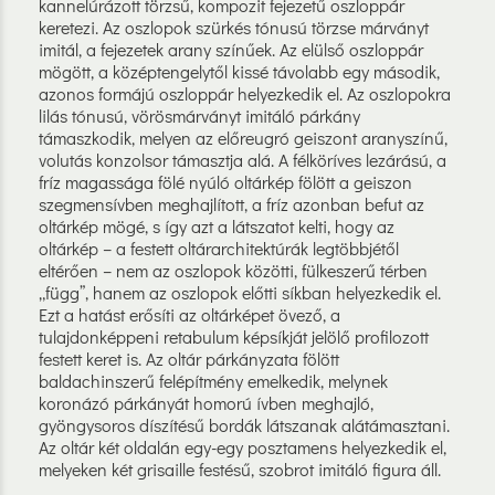
kannelúrázott törzsű, kompozit fejezetű oszloppár
keretezi. Az oszlopok szürkés tónusú törzse márványt
imitál, a fejezetek arany színűek. Az elülső oszloppár
mögött, a középtengelytől kissé távolabb egy második,
azonos formájú oszloppár helyezkedik el. Az oszlopokra
lilás tónusú, vörösmárványt imitáló párkány
támaszkodik, melyen az előreugró geiszont aranyszínű,
volutás konzolsor támasztja alá. A félköríves lezárású, a
fríz magassága fölé nyúló oltárkép fölött a geiszon
szegmensívben meghajlított, a fríz azonban befut az
oltárkép mögé, s így azt a látszatot kelti, hogy az
oltárkép – a festett oltárarchitektúrák legtöbbjétől
eltérően – nem az oszlopok közötti, fülkeszerű térben
„függ”, hanem az oszlopok előtti síkban helyezkedik el.
Ezt a hatást erősíti az oltárképet övező, a
tulajdonképpeni retabulum képsíkját jelölő profilozott
festett keret is. Az oltár párkányzata fölött
baldachinszerű felépítmény emelkedik, melynek
koronázó párkányát homorú ívben meghajló,
gyöngysoros díszítésű bordák látszanak alátámasztani.
Az oltár két oldalán egy-egy posztamens helyezkedik el,
melyeken két grisaille festésű, szobrot imitáló figura áll.