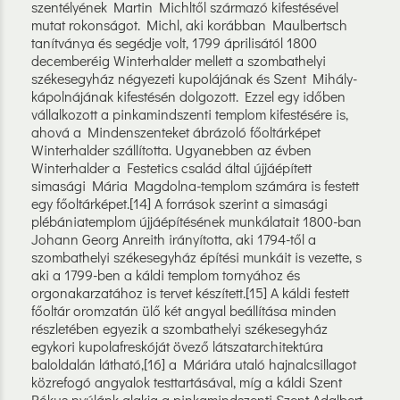
szentélyének Martin Michltől származó kifestésével
mutat rokonságot. Michl, aki korábban Maulbertsch
tanítványa és segédje volt, 1799 áprilisától 1800
decemberéig Winterhalder mellett a szombathelyi
székesegyház négyezeti kupolájának és Szent Mihály-
kápolnájának kifestésén dolgozott. Ezzel egy időben
vállalkozott a pinkamindszenti templom kifestésére is,
ahová a Mindenszenteket ábrázoló főoltárképet
Winterhalder szállította. Ugyanebben az évben
Winterhalder a Festetics család által újjáépített
simasági Mária Magdolna-templom számára is festett
egy főoltárképet.[14] A források szerint a simasági
plébániatemplom újjáépítésének munkálatait 1800-ban
Johann Georg Anreith irányította, aki 1794-től a
szombathelyi székesegyház építési munkáit is vezette, s
aki a 1799-ben a káldi templom tornyához és
orgonakarzatához is tervet készített.[15] A káldi festett
főoltár oromzatán ülő két angyal beállítása minden
részletében egyezik a szombathelyi székesegyház
egykori kupolafreskóját övező látszatarchitektúra
baloldalán látható,[16] a Máriára utaló hajnalcsillagot
közrefogó angyalok testtartásával, míg a káldi Szent
Rókus nyúlánk alakja a pinkamindszenti Szent Adalbert