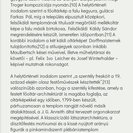
Troger kompozíciója nyomán.[10] A helytörténeti
irodalom szerint a főoltárkép a falu kegyura, gulácsi
Farkas Pál, míg a település elpusztult középkori,
felsőkáldi templomának titulusát megöröklő mellékoltár
képe a falu másik birtokosa, Felsőkáldi Káldy Sándor
megrendelésére készült, ismeretlen időpontban.[11] A
korábbi irodalom a két káldi oltárképet Dorffmaisternek
tulajdonította,[12] a stílusjegyek azonban inkább
Maulbertsch kései műveivel, illetve műhelytársai és
követői – pl. Felix Ivo Leicher és Josef Winterhalder –
képivel mutatnak rokonságot.
A helytörténeti irodalom szerint „a szentély freskóit a 19.
század elején olasz festőművészek készítették”,[13]
valószínűbb azonban, hogy a szentély kifestése, amely a
festett főoltár-architektúrát is magába foglalja, az
oltárképekkel egy időben, 1799-ben készült,
párhuzamosan a templom rangját növelő másik
átalakítással, a J. G. Anreith által tervezett orgonakarzat
megépítésével. A klasszicizáló látszatarchitektúra, a
díszítőfestés motívumai és a kissé nyújtott arányú
figurák a pinkamindszenti plébániatemplom