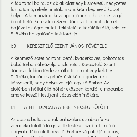
A főoltártól balra, az ablak alatt egy kisméretű, négyzetes
formátumú, reliefet imitáló monokróm képmező kapott
helyet. A kompozíció középpontjában a keresztes végű
botot tartó Keresztelő Szent János áll, amint felemelt
baljával az égre mutat. Tekintetét a körülötte álló, keleties
öltözékű hallgatóság felé fordítja.
b3 KERESZTELŐ SZENT JÁNOS FŐVÉTELE
A képmező sötét börtönt idéző, kváderköves, boltozatos
belső térben ábrázolja a jelenetet. Keresztelő Szent
János a földön térdelve látható, amint egy keleties
öltözékű, turbános pribék üstökén ragadva arra
kényszeríti, hogy helyezze fejét egy kőtömbre. Az
előtérben háttal álló hóhér eközben kardját a magasba
emelve készült lesújtani Jézus előhírnökére.
B1 A HIT DIADALA A ERETNEKSÉG FÖLÖTT
Az apszis boltozatának bal szélén, az ablakfülke
záradéka fölött álló grisaille festésű, szobrot imitáló
angyal a lába alatt heverő Eretnekség alakján tapos,