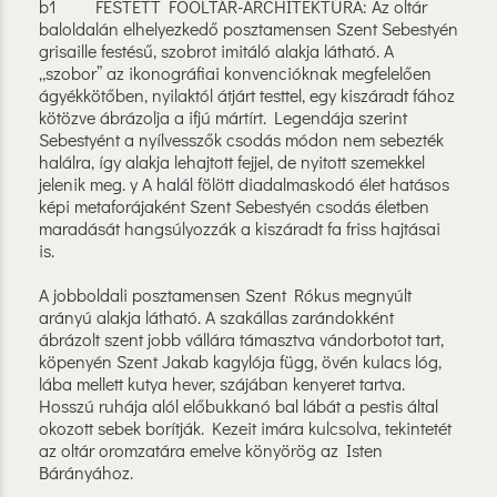
b1 FESTETT FŐOLTÁR-ARCHITEKTÚRA: Az oltár
baloldalán elhelyezkedő posztamensen Szent Sebestyén
grisaille festésű, szobrot imitáló alakja látható. A
„szobor” az ikonográfiai konvencióknak megfelelően
ágyékkötőben, nyilaktól átjárt testtel, egy kiszáradt fához
kötözve ábrázolja a ifjú mártírt. Legendája szerint
Sebestyént a nyílvesszők csodás módon nem sebezték
halálra, így alakja lehajtott fejjel, de nyitott szemekkel
jelenik meg. y A halál fölött diadalmaskodó élet hatásos
képi metaforájaként Szent Sebestyén csodás életben
maradását hangsúlyozzák a kiszáradt fa friss hajtásai
is.
A jobboldali posztamensen Szent Rókus megnyúlt
arányú alakja látható. A szakállas zarándokként
ábrázolt szent jobb vállára támasztva vándorbotot tart,
köpenyén Szent Jakab kagylója függ, övén kulacs lóg,
lába mellett kutya hever, szájában kenyeret tartva.
Hosszú ruhája alól előbukkanó bal lábát a pestis által
okozott sebek borítják. Kezeit imára kulcsolva, tekintetét
az oltár oromzatára emelve könyörög az Isten
Bárányához.