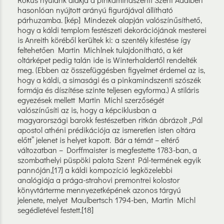
hasonlóan nyújtott arányú figurájával állítható
párhuzamba. [kép] Mindezek alapján valószínűsíthető,
hogy a káldi templom festészeti dekorációjának mesterei
is Anreith köréből kerültek ki: a szentély kifestése így
feltehetően Martin Michlnek tulajdonítható, a két
oltárképet pedig talán ide is Winterhaldertől rendelték
meg. (Ebben az összefüggésben figyelmet érdemel az is,
hogy a káldi, a simasági és a pinkamindszenti szószék
formája és díszítése szinte teljesen egyforma.) A stiláris
egyezések mellett Martin Michl szerzőségét
valószínűsíti az is, hogy a képciklusban a
magyarországi barokk festészetben ritkán ábrázolt „Pál
apostol athéni prédikációja az ismeretlen isten oltára
előtt” jelenet is helyet kapott. Bár a témát – eltérő
változatban – Dorffmaister is megfestette 1783-ban, a
szombathelyi püspöki palota Szent Pál-termének egyik
pannóján,[17] a káldi kompozíció legközelebbi
analógiája a prága-strahovi premontrei kolostor
könyvtárterme mennyezetképének azonos tárgyú
jelenete, melyet Maulbertsch 1794-ben, Martin Michl
segédletével festett.[18]