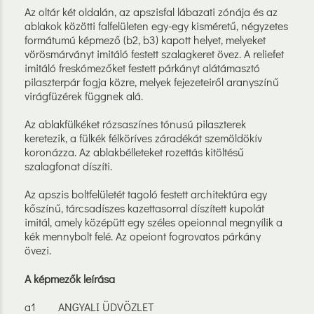
Az oltár két oldalán, az apszisfal lábazati zónája és az
ablakok közötti falfelületen egy-egy kisméretű, négyzetes
formátumú képmező (b2, b3) kapott helyet, melyeket
vörösmárványt imitáló festett szalagkeret övez. A reliefet
imitáló freskómezőket festett párkányt alátámasztó
pilaszterpár fogja közre, melyek fejezeteiről aranyszínű
virágfüzérek függnek alá.
Az ablakfülkéket rózsaszínes tónusú pilaszterek
keretezik, a fülkék félköríves záradékát szemöldökív
koronázza. Az ablakbélleteket rozettás kitöltésű
szalagfonat díszíti.
Az apszis boltfelületét tagoló festett architektúra egy
kőszínű, tárcsadíszes kazettasorral díszített kupolát
imitál, amely középütt egy széles opeionnal megnyílik a
kék mennybolt felé. Az opeiont fogrovatos párkány
övezi.
A képmezők leírása
a1 ANGYALI ÜDVÖZLET