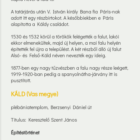
A tatárjárás után V. István király Bana fia Páris-nak
adott itt egy részbirtokot. A későbbiekben e Páris
alapította a Káldy családot.
1530 és 1532 körül a törökök felégették a falut, lakói
ekkor elmenekültek, majd új helyen, a mai falu helyén
építették fel újra a települést. A két részből álló új falut
Alsó- és Felső-Káld néven nevezték egy ideig.
1877-ben egy nagy tűzvészben a falu nagy része leégett,
1919-1920-ban pedig a spanyolnátha-járvány itt is
pusztított.
KÁLD (Vas megye)
plébániatemplom, Berzsenyi Dániel út
Titulus: Keresztelő Szent János
Építéstörténet