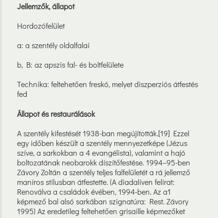
Jellemzők, állapot
Hordozófelület
a: a szentély oldalfalai
b, B: az apszis fal- és boltfelülete
Technika: feltehetően freskó, melyet diszperziós átfestés
fed
Állapot és restaurálások
A szentély kifestését 1938-ban megújították.[19] Ezzel
egy időben készült a szentély mennyezetképe (Jézus
szíve, a sarkokban a 4 evangélista), valamint a hajó
boltozatának neobarokk díszítőfestése. 1994–95-ben
Závory Zoltán a szentély teljes falfelületét a rá jellemző
maníros stílusban átfestette. (A diadalíven felirat:
Renoválva a családok évében, 1994-ben. Az a1
képmező bal alsó sarkában szignatúra: Rest. Závory
1995) Az eredetileg feltehetően grisaille képmezőket