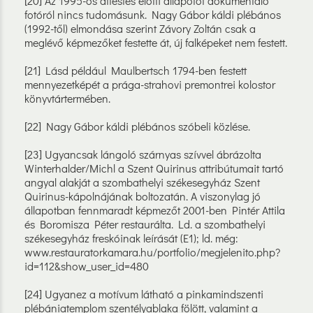
[20] Az 1995-ös átfestés előtti állapotot dokumentáló
fotóról nincs tudomásunk. Nagy Gábor káldi plébános
(1992-től) elmondása szerint Závory Zoltán csak a
meglévő képmezőket festette át, új falképeket nem festett.
[21] Lásd például Maulbertsch 1794-ben festett
mennyezetképét a prága-strahovi premontrei kolostor
könyvtártermében.
[22] Nagy Gábor káldi plébános szóbeli közlése.
[23] Ugyancsak lángoló szárnyas szívvel ábrázolta
Winterhalder/Michl a Szent Quirinus attribútumait tartó
angyal alakját a szombathelyi székesegyház Szent
Quirinus-kápolnájának boltozatán. A viszonylag jó
állapotban fennmaradt képmezőt 2001-ben Pintér Attila
és Boromisza Péter restaurálta. Ld. a szombathelyi
székesegyház freskóinak leírását (E1); ld. még:
www.restauratorkamara.hu/portfolio/megjelenito.php?
id=112&show_user_id=480
[24] Ugyanez a motívum látható a pinkamindszenti
plébániatemplom szentélyablaka fölött, valamint a