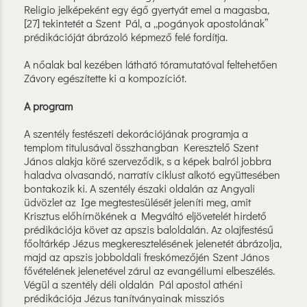
Religio jelképeként egy égő gyertyát emel a magasba,
[27] tekintetét a Szent Pál, a „pogányok apostolának”
prédikációját ábrázoló képmező felé fordítja.
A nőalak bal kezében látható tóramutatóval feltehetően
Závory egészítette ki a kompozíciót.
A program
A szentély festészeti dekorációjának programja a
templom titulusával összhangban Keresztelő Szent
János alakja köré szerveződik, s a képek balról jobbra
haladva olvasandó, narratív ciklust alkotó együttesében
bontakozik ki. A szentély északi oldalán az Angyali
üdvözlet az Ige megtestesülését jeleníti meg, amit
Krisztus előhírnökének a Megváltó eljövetelét hirdető
prédikációja követ az apszis baloldalán. Az olajfestésű
főoltárkép Jézus megkeresztelésének jelenetét ábrázolja,
majd az apszis jobboldali freskómezőjén Szent János
fővételének jelenetével zárul az evangéliumi elbeszélés.
Végül a szentély déli oldalán Pál apostol athéni
prédikációja Jézus tanítványainak missziós