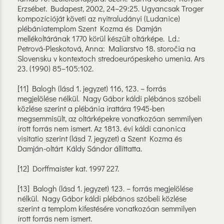
Erzsébet. Budapest, 2002, 24–29:25. Ugyancsak Troger
kompozícióját követi az nyitraludányi (Ludanice)
plébániatemplom Szent Kozma és Damján
mellékoltárának 1770 körül készült oltárképe. Ld.:
Petrová-Pleskotová, Anna: Maliarstvo 18. storočia na
Slovensku v kontextoch stredoeurópeskeho umenia. Ars
23. (1990) 85–105:102.
[11] Balogh (lásd 1. jegyzet) 116, 123. – forrás
megjelölése nélkül. Nagy Gábor káldi plébános szóbeli
közlése szerint a plébánia irattára 1945-ben
megsemmisült, az oltárképekre vonatkozóan semmilyen
írott forrás nem ismert. Az 1813. évi káldi canonica
visitatio szerint (lásd 7. jegyzet) a Szent Kozma és
Damján-oltárt Káldy Sándor állíttatta.
[12] Dorffmaister kat. 1997 227.
[13] Balogh (lásd 1. jegyzet) 123. – forrás megjelölése
nélkül. Nagy Gábor káldi plébános szóbeli közlése
szerint a templom kifestésére vonatkozóan semmilyen
írott forrás nem ismert.