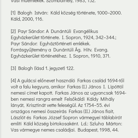
Vasi műemlékek. Szombathely, 1983, 152.
[1] Balogh István: Káld község története, 1000–2000.
Káld, 2000, 116.
[2] Payr Sándor: A Dunántúli Evangélikus
Egyházkerület története. I. Sopron, 1924, 342–344.;
Payr Sándor: Egyháztörténeti emlékek.
Forrásgyűjtemény a Dunántúli Ág. Hitv. Evang.
Egyházkerület történetéhez. I. Sopron, 1910, 371.
[3] Balogh (lásd 1. jegyzet) 122.
[4] A gulácsi előnevet használó Farkas család 1694-től
volt a falu kegyura, amikor Farkas (I.) János I. Lipóttól
nemesi címet kapott. Farkas János az ugyancsak 1694-
ben nemesi rangra emelt Felsőkáldi Káldy Mihály
lányát, Krisztinát vette feleségül. Az 1754–55. évi
országos nemesi összeírás Farkas (II.) János fiait,
Lászlót és Farkas József Sopron vármegyei táblabírót
említi Káld község birtokosaként. Ld.: Szluha Márton:
Vas vármegye nemes családjai. Budapest, 1998, 44.