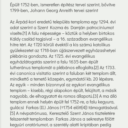
Épült 1752-ben, ismeretlen építész tervei szerint, bővítve
1799-ben, Johann Georg Anreith tervei szerint
Az Árpád-kori eredetű település temploma egy 1294. évi
adat szerint a Szent Kozma és Damján patrocíniumot
viselte.[1] A falu népessége – köztük a helyben birtokos
Káldy család tagjaival – a 16. században evangélikus
hitre tért. Az 1720 körüli évektől a kis számú katolikus
gyülekezetet az 1718-ban újjászervezett egyházashetyei
plébánia gondozta. Az 1725. évi evangélikus
egyházlátogatás szerint a falu 1635-ben épült
lutheránus templomát a plébános elfoglalta.[2] Az 1733.
évi canonica visitatio szerint a faluban két templom állt,
mindkettő a temető közepén, egymástól kb. 20 lépésre.
Az egyik – minden bizonnyal az egykori evangélikus
templom – kisebb, régi alapokon épült, felújított, a másik
nagyobb, de elhagyatott és romos állapotú.[3] A ma álló
templom ennek helyén épült fel 1752-re, a falu kegyura,
gulácsi Farkas (II.) János (†1754 előtt[4]) támogatásával.
[5] A névpatrónusa, Keresztelő Szent János tiszteletére
felszentelt templomban Farkas János a sekrestye fölött
kegyúri oratóriumot, a szentély alatti kriptában pedig