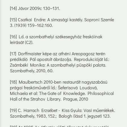
[14] Jávor 2009c 130–131.
[15] Csatkai Endre: A simasági kastély. Soproni Szemle
3. (1939) 159–162:160.
[16] Ld. a szombathelyi székesegyház freskóinak
leírását (C2).
[17] Dorffmaister képe az athéni Areopagosz terén
prédikáló Pál apostolt ábrázolja. Reprodukcióját ld.:
Zsámbéki Monika: A szombathelyi püspöki palota.
Szombathely, 2010, 60.
[18] Maulbertsch 2010-ben restaurált nagyszabású
prágai freskóművéről ld.: Šeferisová Loudová,
Michaela et al: The Gate of Knowledge. Philosophical
Hall of the Strahov Library. Prague, 2010
[19] C. Harrach Erzsébet - Kiss Gyula: Vasi műemlékek.
Szombathely, 1983, 152.; Balogh (lásd 1. jegyzet) 123.