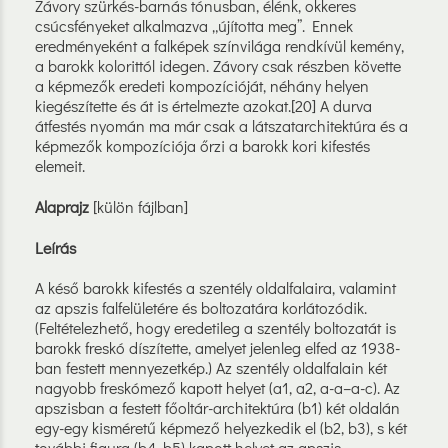
Závory szürkés-barnás tónusban, élénk, okkeres
csúcsfényeket alkalmazva „újította meg”. Ennek
eredményeként a falképek színvilága rendkívül kemény,
a barokk kolorittól idegen. Závory csak részben követte
a képmezők eredeti kompozícióját, néhány helyen
kiegészítette és át is értelmezte azokat.[20] A durva
átfestés nyomán ma már csak a látszatarchitektúra és a
képmezők kompozíciója őrzi a barokk kori kifestés
elemeit.
Alaprajz
[külön fájlban]
Leírás
A késő barokk kifestés a szentély oldalfalaira, valamint
az apszis falfelületére és boltozatára korlátozódik.
(Feltételezhető, hogy eredetileg a szentély boltozatát is
barokk freskó díszítette, amelyet jelenleg elfed az 1938-
ban festett mennyezetkép.) Az szentély oldalfalain két
nagyobb freskómező kapott helyet (a1, a2, a-a–a-c). Az
apszisban a festett főoltár-architektúra (b1) két oldalán
egy-egy kisméretű képmező helyezkedik el (b2, b3), s két
további figura (b4, b5) kapott helyet az apszis