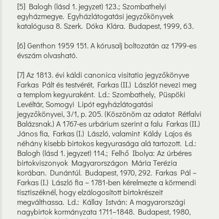
[5] Balogh (lásd 1. jegyzet) 123.; Szombathelyi
egyházmegye. Egyházlátogatási jegyzőkönyvek
katalógusa 8. Szerk. Dóka Klára. Budapest, 1999, 63.
[6] Genthon 1959 151. A kórusalj boltozatán az 1799-es
évszám olvasható.
[7] Az 1813. évi káldi canonica visitatio jegyzőkönyve
Farkas Pált és testvérét, Farkas (II.) Lászlót nevezi meg
a templom kegyuraként. Ld.: Szombathely, Püspöki
Levéltár, Somogyi Lipót egyházlátogatási
jegyzőkönyvei, 3/1, p. 205. (Köszönöm az adatot Rétfalvi
Balázsnak.) A 1767-es urbárium szerint a falu Farkas (II.)
János fia, Farkas (I.) László, valamint Káldy Lajos és
néhány kisebb birtokos kegyurasága alá tartozott. Ld.:
Balogh (lásd 1. jegyzet) 114.; Felhő Ibolya: Az úrbéres
birtokviszonyok Magyarországon Mária Terézia
korában. Dunántúl. Budapest, 1970, 292. Farkas Pál –
Farkas (I.) László fia – 1781-ben kérelmezte a körmendi
tisztiszéknél, hogy elzálogosított birtokrészeit
megválthassa. Ld.: Kállay István: A magyarországi
nagybirtok kormányzata 1711–1848. Budapest, 1980,