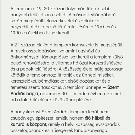
A templom a 19–20. század folyamán több kisebb-
nagyobb felújításon esett át. A második világháború
során megsérült tetőszerkezetet és ablakokat
helyreállították, a belső tér újrafestésére a 1970-es és
1990-es években is sor került.
A 21. század elején a templom környezete is megszépült.
A hívek összefogásával, valamint egyházi és
önkormányzati támogatással sor került a templom külső-
belső renoválására, a villamos hálózat korszerűsítésére
és a padok felújítására. A közösség élete máig szorosan
kötődik a templomhoz: itt tartják az ünnepi miséket,
keresztelőket, bérmálásokat, elsőáldozásokat és a
temetési szertartásokat is. A templom ünnepe —
Szent
András napja
, november 30. — minden évben alkalmat
ad a falu hitéletének közös ünneplésére.
A nagysimonyi Szent András templom tehát nem
csupán egy építészeti emlék, hanem
élő hitbeli és
kulturális központ
, amely a helyi közösség évszázados
összefogásának és hűségének tanúbizonysága.