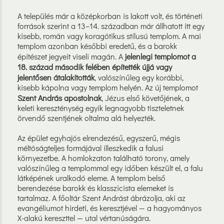
A település már a középkorban is lakott volt, és történeti
források szerint a 13–14. században már állhatott itt egy
kisebb, román vagy koragótikus stílusú templom. A mai
templom azonban későbbi eredetű, és a barokk
építészet jegyeit viseli magán. A
jelenlegi templomot a
18. század második felében építették újjá vagy
jelentősen átalakították
, valószínűleg egy korábbi,
kisebb kápolna vagy templom helyén. Az új templomot
Szent András apostolnak
, Jézus első követőjének, a
keleti kereszténység egyik legnagyobb tiszteletnek
örvendő szentjének oltalma alá helyezték.
Az épület egyhajós elrendezésű, egyszerű, mégis
méltóságteljes formájával illeszkedik a falusi
környezetbe. A homlokzaton található torony, amely
valószínűleg a templommal egy időben készült el, a falu
látképének uralkodó eleme. A templom belső
berendezése barokk és klasszicista elemeket is
tartalmaz. A főoltár Szent Andrást ábrázolja, aki az
evangéliumot hirdeti, és keresztjével — a hagyományos
X-alakú kereszttel — utal vértanúságára.