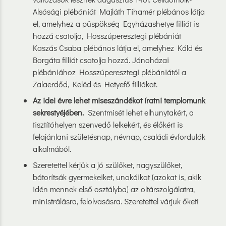
Alsósági plébániát Majláth Tihamér plébános látja
el, amelyhez a püspökség Egyházashetye filliát is
hozzá csatolja, Hosszúperesztegi plébániát
Kaszás Csaba plébános látja el, amelyhez Káld és
Borgáta filliát csatolja hozzá. Jánoházai
plébániához Hosszúperesztegi plébániától a
Zalaerdőd, Keléd és Hetyefő fílliákat.
Az idei évre lehet miseszándékot íratni templomunk
sekrestyéjében.
Szentmisét lehet elhunytakért, a
tisztítóhelyen szenvedő lelkekért, és élőkért is
felajánlani születésnap, névnap, családi évfordulók
alkalmából.
Szeretettel kérjük a jó szülőket, nagyszülőket,
bátorítsák gyermekeiket, unokáikat (azokat is, akik
idén mennek első osztályba) az oltárszolgálatra,
ministrálásra, felolvasásra. Szeretettel várjuk őket!