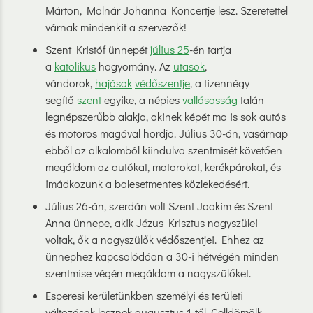
Márton, Molnár Johanna Koncertje lesz. Szeretettel
várnak mindenkit a szervezők!
Szent Kristóf ünnepét
július 25
-én tartja
a
katolikus
hagyomány. Az
utasok
,
vándorok,
hajósok
védőszentje
, a tizennégy
segítő
szent
egyike, a népies
vallásosság
talán
legnépszerűbb alakja, akinek képét ma is sok autós
és motoros magával hordja. Július 30-án, vasárnap
ebből az alkalomból kiindulva szentmisét követően
megáldom az autókat, motorokat, kerékpárokat, és
imádkozunk a balesetmentes közlekedésért.
Július 26-án, szerdán volt Szent Joakim és Szent
Anna ünnepe, akik Jézus Krisztus nagyszülei
voltak, ők a nagyszülők védőszentjei. Ehhez az
ünnephez kapcsolódóan a 30-i hétvégén minden
szentmise végén megáldom a nagyszülőket.
Esperesi kerületünkben személyi és területi
változások lesznek augusztus 1-től. Celldömölk-