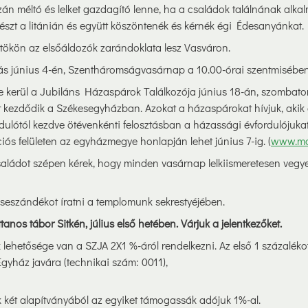
n méltó és lelket gazdagító lenne, ha a családok találnának alkal
szt a litánián és együtt köszöntenék és kérnék égi Édesanyánkat.
tökön az elsőáldozók zarándoklata lesz Vasváron.
ás június 4-én, Szentháromságvasárnap a 10.00-órai szentmisében 
 kerül a Jubiláns Házaspárok Találkozója június 18-án, szombato
 kezdődik a Székesegyházban. Azokat a házaspárokat hívjuk, akik 
rdulótól kezdve ötévenkénti felosztásban a házassági évfordulójukat
ciós felületen az egyházmegye honlapján lehet június 7-ig. (
www.ma
aládot szépen kérek, hogy minden vasárnap lelkiismeretesen vegye
miseszándékot íratni a templomunk sekrestyéjében.
ttanos tábor Sitkén, július első hetében. Várjuk a jelentkezőket.
lehetősége van a SZJA 2X1 %-áról rendelkezni. Az első 1 százalékot
yház javára (technikai szám: 0011),
 két alapítványából az egyiket támogassák adójuk 1%-al.