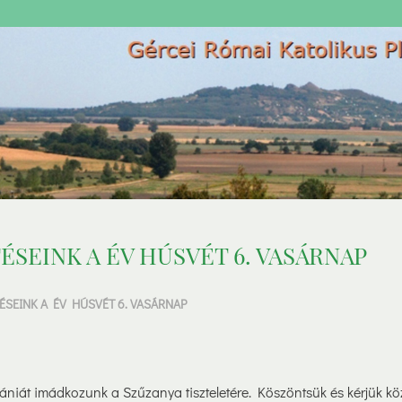
ÉSEINK A ÉV HÚSVÉT 6. VASÁRNAP
ÉSEINK A ÉV HÚSVÉT 6. VASÁRNAP
niát imádkozunk a Szűzanya tiszteletére. Köszöntsük és kérjük kö