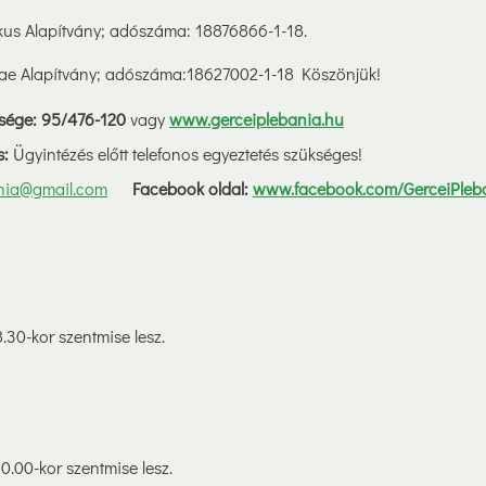
ikus Alapítvány; adószáma: 18876866-1-18.
ae Alapítvány; adószáma:18627002-1-18 Köszönjük!
ősége: 95/476-120
vagy
www.gerceiplebania.hu
s:
Ügyintézés előtt telefonos egyeztetés szükséges!
nia@gmail.com
Facebook oldal:
www.facebook.com/GerceiPleb
.30-kor szentmise lesz.
0.00-kor szentmise lesz.