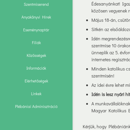
Édesanyánkat! Igazá
Szentmiserend
közösen vegyenek ré
Anyakönyvi Hírek
Május 18-án, csütör
Sitkén az elsőáldoz
Eseménynaptár
Idén megrendezésre
Filiák
szentmise 10 órakor
ünneplik az 5. évfo
Közösségek
internetes regisztrá
Információk
Minden katolikus cs
szentmisén!
Elérhetőségek
Az idei évre lehet 
Linkek
Idén is lesz nyári hi
A munkavállalóknak 
Plébániai Adminisztráció
Magyar Katolikus Eg
Kérjük, hogy Plébániánk