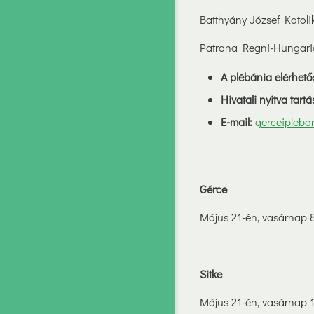
Batthyány József Katol
Patrona Regni-Hungari
A plébánia elérhet
Hivatali nyitva tartá
E-mail:
gerceipleba
Gérce
Május 21-én, vasárnap 8
Sitke
Május 21-én, vasárnap 1