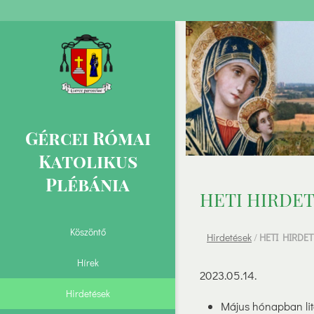
Gércei Római
Katolikus
Plébánia
HETI HIRDET
Köszöntő
Hirdetések
/
HETI HIRDET
Hírek
2023.05.14.
Hirdetések
Május hónapban litá