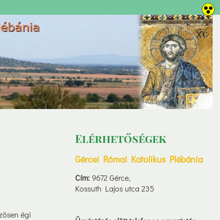
Elérhetőségek
Gércei Római Katolikus Plébánia
Cím:
9672 Gérce,
Kossuth Lajos utca 235
zösen égi