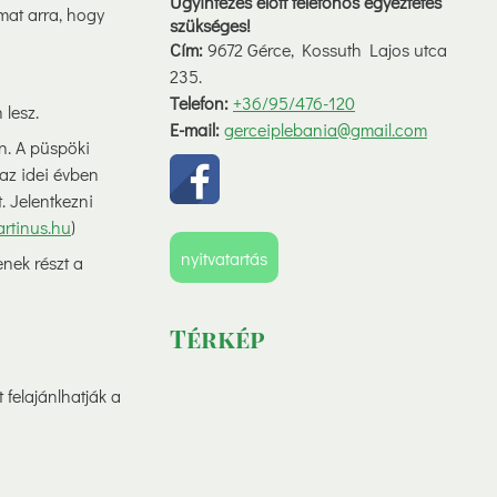
Ügyintézés elött telefonos egyeztetés
mat arra, hogy
szükséges!
Cím:
9672 Gérce, Kossuth Lajos utca
235.
Telefon:
+36/95/476-120
lesz.
E-mail:
gerceiplebania@gmail.com
n. A püspöki
az idei évben
. Jelentkezni
rtinus.hu
)
nyitvatartás
nek részt a
Térkép
 felajánlhatják a