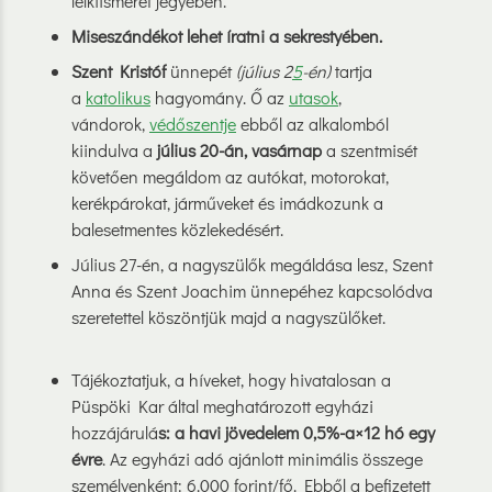
lelkiismeret jegyében.
Miseszándékot lehet íratni a sekrestyében.
Szent Kristóf
ünnepét
(július 2
5
-én)
tartja
a
katolikus
hagyomány. Ő az
utasok
,
vándorok,
védőszentje
ebből az alkalomból
kiindulva a
július 20-án, vasárnap
a szentmisét
követően megáldom az autókat, motorokat,
kerékpárokat, járműveket és imádkozunk a
balesetmentes közlekedésért.
Július 27-én, a nagyszülők megáldása lesz, Szent
Anna és Szent Joachim ünnepéhez kapcsolódva
szeretettel köszöntjük majd a nagyszülőket.
Tájékoztatjuk, a híveket, hogy hivatalosan a
Püspöki Kar által meghatározott egyházi
hozzájárulá
s: a havi jövedelem 0,5%-a×12 hó egy
évre
. Az egyházi adó ajánlott minimális összege
személyenként: 6.000 forint/fő. Ebből a befizetett