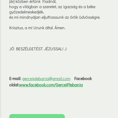
járj közben értünk Fiadnál,
hogy a világban a szeretet, az igazság és a béke
győzedelmeskedjék,
és mi mindnyájan eljuthassunk az örök üdvösségre.
Krisztus, a mi Urunk által. Ámen.
JÓ BESZÉLGETÉST JÉZUSSAL! J
E-mail:
gerceiplebania@gmail.com
Facebook
oldal:
www.facebook.com/GerceiPlebania