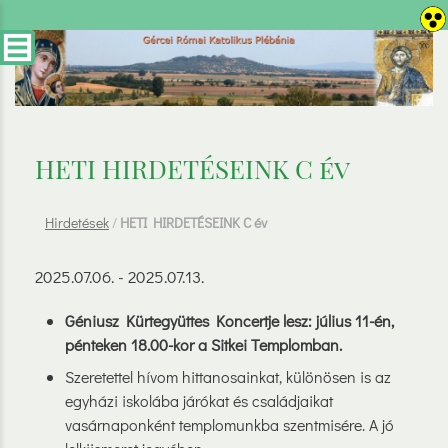
HETI HIRDETÉSEINK C év
Hirdetések
/
HETI HIRDETÉSEINK C év
2025.07.06. - 2025.07.13.
Géniusz Kürtegyüttes Koncertje lesz:
július 11-én,
pénteken 18.00-kor a Sitkei Templomban.
Szeretettel hívom hittanosainkat, különösen is az
egyházi iskolába járókat és családjaikat
vasárnaponként templomunkba szentmisére. A jó