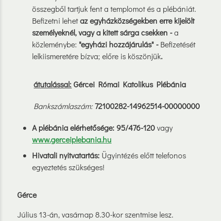
összegből tartjuk fent a templomot és a plébániát.
Befizetni lehet
az egyházközségekben erre kijelölt
személyeknél, vagy a kitett sárga csekken -
a
közleménybe:
"egyházi hozzájárulás" -
Befizetését
lelkiismeretére bízva; előre is köszönjük
.
átutalással:
Gércei Római Katolikus Plébánia
Bankszámlaszám:
72100282-14962514-00000000
A plébánia elérhetősége: 95/476-120
vagy
www.gerceiplebania.hu
Hivatali nyitvatartás:
Ügyintézés előtt telefonos
egyeztetés szükséges!
Gérce
Július 13-án, vasárnap 8.30-kor szentmise lesz.