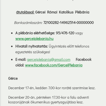
átutalással:
Gércei Római Katolikus Plébánia
Bankszámlaszám:
72100282-14962514-00000000
A plébánia elérhetősége: 95/476-120
vagy
www.gerceiplebania.hu
Hivatali nyitvatartás:
Ügyintézés előtt telefonos
egyeztetés szükséges!
E-mail:
gerceiplebania@gmail.com
Facebook
oldal:
www.facebook.com/GerceiPlebania
Gérce
December 17-én, kedden 7.00-kor roráté szentmise lesz.
December 20-án, pénteken 17.30-kor a falu adventi
koszorújának ökumenikus gyertyagyújtása lesz.