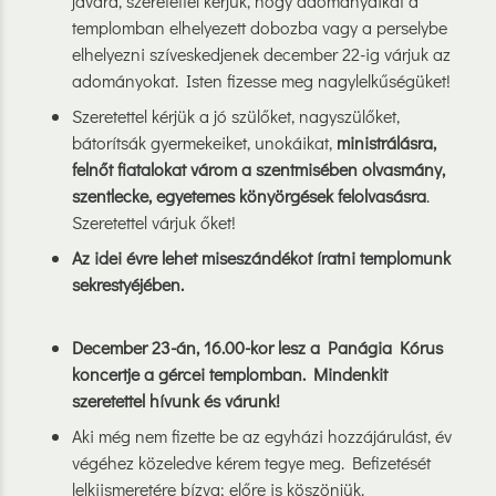
javára, szeretettel kérjük, hogy adományaikat a
templomban elhelyezett dobozba vagy a perselybe
elhelyezni szíveskedjenek december 22-ig várjuk az
adományokat. Isten fizesse meg nagylelkűségüket!
Szeretettel kérjük a jó szülőket, nagyszülőket,
bátorítsák gyermekeiket, unokáikat,
ministrálásra,
felnőt fiatalokat várom a szentmisében olvasmány,
szentlecke, egyetemes könyörgések felolvasásra
.
Szeretettel várjuk őket!
Az idei évre lehet miseszándékot íratni templomunk
sekrestyéjében.
December 23-án, 16.00-kor lesz a
Panágia Kórus
koncertje a gércei templomban. Mindenkit
szeretettel hívunk és várunk!
Aki még nem fizette be az egyházi hozzájárulást, év
végéhez közeledve kérem tegye meg. Befizetését
lelkiismeretére bízva; előre is köszönjük.