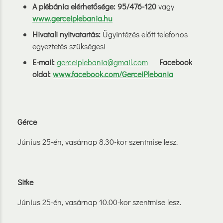
A plébánia elérhetősége: 95/476-120
vagy
www.gerceiplebania.hu
Hivatali nyitvatartás:
Ügyintézés előtt telefonos
egyeztetés szükséges!
E-mail:
gerceiplebania@gmail.com
Facebook
oldal:
www.facebook.com/GerceiPlebania
Gérce
Június 25-én, vasárnap 8.30-kor szentmise lesz.
Sitke
Június 25-én, vasárnap 10.00-kor szentmise lesz.