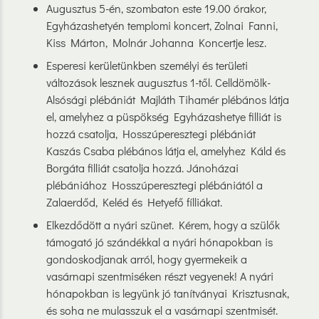
Augusztus 5-én, szombaton este 19.00 órakor,
Egyházashetyén templomi koncert, Zolnai Fanni,
Kiss Márton, Molnár Johanna Koncertje lesz.
Esperesi kerületünkben személyi és területi
változások lesznek augusztus 1-től. Celldömölk-
Alsósági plébániát Majláth Tihamér plébános látja
el, amelyhez a püspökség Egyházashetye filliát is
hozzá csatolja, Hosszúperesztegi plébániát
Kaszás Csaba plébános látja el, amelyhez Káld és
Borgáta filliát csatolja hozzá. Jánoházai
plébániához Hosszúperesztegi plébániától a
Zalaerdőd, Keléd és Hetyefő fílliákat.
Elkezdődött a nyári szünet. Kérem, hogy a szülők
támogató jó szándékkal a nyári hónapokban is
gondoskodjanak arról, hogy gyermekeik a
vasárnapi szentmiséken részt vegyenek! A nyári
hónapokban is legyünk jó tanítványai Krisztusnak,
és soha ne mulasszuk el a vasárnapi szentmisét.