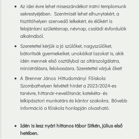
Az idei évre lehet miseszándékot íratni templomunk
sekrestyéjében. Szentmisét lehet elhunytakért, a
tisztítóhelyen szenvedő lelkekért, és élőkért is
felajánlani születésnap, névnap, családi évfordulók
alkalmából.
Szeretettel kérjük a jó szülőket, nagyszülőket,
bátorítsák gyermekeiket, unokáikat (azokat is, akik
idén mennek első osztályba) az oltárszolgálatra,
ministrálásra, felolvasásra. Szeretettel várjuk őket!
A Brenner János Hittudományi Főiskola
Szombathelyen felvételt hirdet a 2023/2024-es
tanévre, hittanár-nevelőtanár, katekéta- és
lelkipásztori munkatárs és kántor szakokra. Bővebb
információ a főiskola honlapján olvasható.
Idén is lesz nyári hittanos tábor Sitkén, július első
hetében.