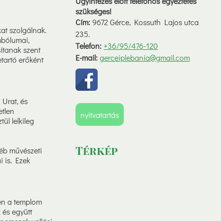
Ügyintézés elött telefonos egyeztetés
szükséges!
Cím:
9672 Gérce, Kossuth Lajos utca
at szolgálnak.
235.
mbólumai,
Telefon:
+36/95/476-120
ítanak szent
E-mail:
gerceiplebania@gmail.com
tartó erőként
 Urat, és
etlen
nyitvatartás
ül lelkileg
Térkép
gyéb művészeti
i is. Ezek
ben a templom
 és együtt