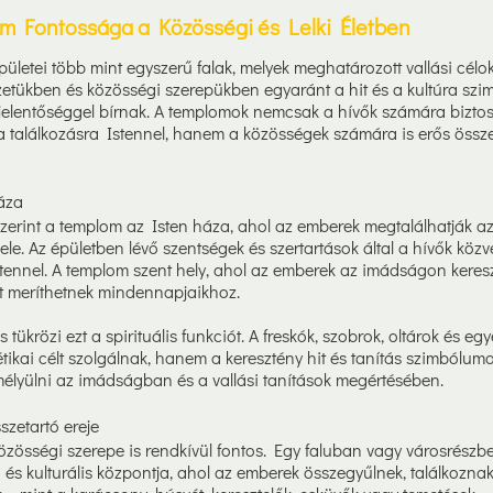
om Fontossága a Közösségi és Lelki Életben
ületei több mint egyszerű falak, melyek meghatározott vallási célok
tükben és közösségi szerepükben egyaránt a hit és a kultúra szi
s jelentőséggel bírnak. A templomok nemcsak a hívők számára biztos
a találkozásra Istennel, hanem a közösségek számára is erős össze
áza
 szerint a templom az Isten háza, ahol az emberek megtalálhatják az
le. Az épületben lévő szentségek és szertartások által a hívők közv
tennel. A templom szent hely, ahol az emberek az imádságon kereszt
rőt meríthetnek mindennapjaikhoz.
 tükrözi ezt a spirituális funkciót. A freskók, szobrok, oltárok és e
ikai célt szolgálnak, hanem a keresztény hit és tanítás szimbóluma
mélyülni az imádságban és a vallási tanítások megértésében.
szetartó ereje
özösségi szerepe is rendkívül fontos. Egy faluban vagy városrész
 és kulturális központja, ahol az emberek összegyűlnek, találkoznak