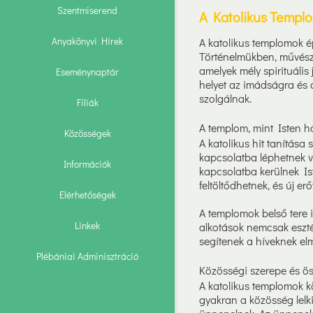
Szentmiserend
A Katolikus Templ
Anyakönyvi Hírek
A katolikus templomok ép
Történelmükben, művésze
amelyek mély spirituáli
Eseménynaptár
helyet az imádságra és 
szolgálnak.
Filiák
A templom, mint Isten h
Közösségek
A katolikus hit tanítása
kapcsolatba léphetnek ve
Információk
kapcsolatba kerülnek Is
feltöltődhetnek, és új e
Elérhetőségek
A templomok belső tere is
Linkek
alkotások nemcsak esztét
segítenek a híveknek el
Plébániai Adminisztráció
Közösségi szerepe és ös
A katolikus templomok k
gyakran a közösség lelki