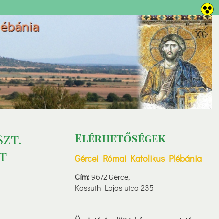
Szt.
Elérhetőségek
t
Gércei Római Katolikus Plébánia
Cím:
9672 Gérce,
Kossuth Lajos utca 235