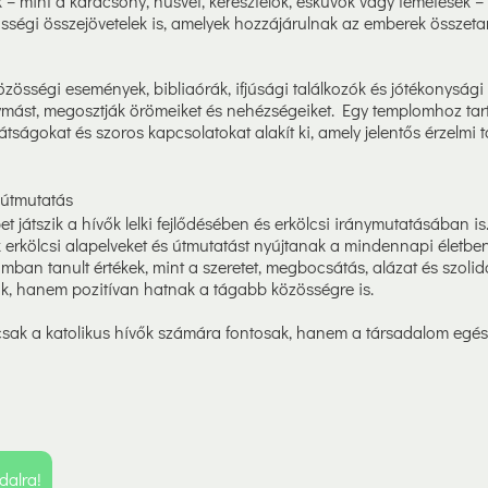
– mint a karácsony, húsvét, keresztelők, esküvők vagy temetések –
ségi összejövetelek is, amelyek hozzájárulnak az emberek összet
zösségi események, bibliaórák, ifjúsági találkozók és jótékonysági
mást, megosztják örömeiket és nehézségeiket. Egy templomhoz ta
átságokat és szoros kapcsolatokat alakít ki, amely jelentős érzelmi 
i útmutatás
t játszik a hívők lelki fejlődésében és erkölcsi iránymutatásában is.
k erkölcsi alapelveket és útmutatást nyújtanak a mindennapi életbe
ban tanult értékek, mint a szeretet, megbocsátás, alázat és szoli
ják, hanem pozitívan hatnak a tágabb közösségre is.
ak a katolikus hívők számára fontosak, hanem a társadalom egészé
dalra!