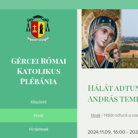
Gércei Római
Katolikus
Plébánia
Hálát adtun
András temp
Köszöntő
Hírek
/
Hálát adtunk a sz
Hírek
Hirdetések
2024.11.09. 16:00 - 202