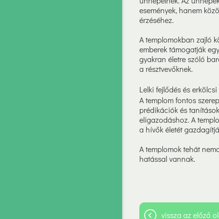
ünnepelnek. Az ünnepek 
események, hanem közös
érzéséhez.
A templomokban zajló kö
emberek támogatják egy
gyakran életre szóló bar
a résztvevőknek.
Lelki fejlődés és erkölcs
A templom fontos szerepe
prédikációk és tanításo
eligazodáshoz. A templom
a hívők életét gazdagít
A templomok tehát nemcs
hatással vannak.
vissza az előző ol