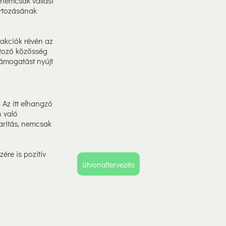
 nemcsak vallási
artozásának
 akciók révén az
rtozó közösség
támogatást nyújt
 Az itt elhangzó
n való
daritás, nemcsak
re is pozitív
útvonaltervezés