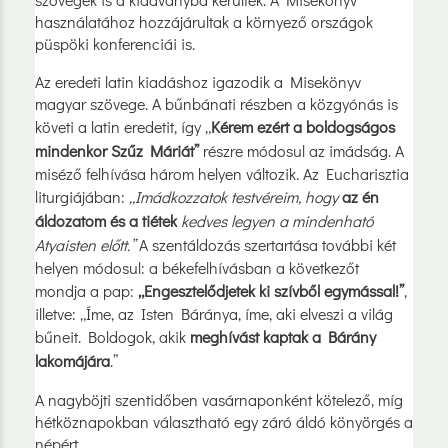
használatához hozzájárultak a környező országok
püspöki konferenciái is.
Az eredeti latin kiadáshoz igazodik a Misekönyv
magyar szövege. A bűnbánati részben a közgyónás is
követi a latin eredetit, így „
Kérem ezért a boldogságos
mindenkor Szűz Máriát”
részre módosul az imádság. A
miséző felhívása három helyen változik. Az Eucharisztia
liturgiájában:
„Imádkozzatok testvéreim, hogy
az én
áldozatom és a tiétek
kedves legyen a mindenható
Atyaisten előtt.”
A szentáldozás szertartása további két
helyen módosul: a békefelhívásban a következőt
mondja a pap:
„Engesztelődjetek ki szívből egymással!”
,
illetve: „Íme, az Isten Báránya, íme, aki elveszi a világ
bűneit. Boldogok, akik
meghívást kaptak a Bárány
lakomájára
.”
A nagyböjti szentidőben vasárnaponként kötelező, míg
hétköznapokban választható egy záró áldó könyörgés a
népért.