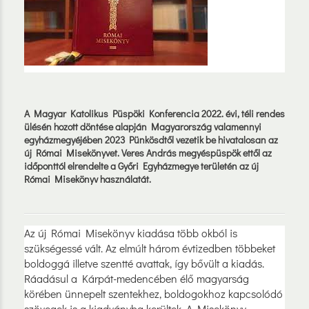
A Magyar Katolikus Püspöki Konferencia 2022. évi, téli rendes
ülésén hozott döntése alapján Magyarország valamennyi
egyházmegyéjében 2023 Pünkösdtől vezetik be hivatalosan az
új Római Misekönyvet. Veres András megyéspüspök ettől az
időponttól elrendelte a Győri Egyházmegye területén az új
Római Misekönyv használatát.
Az új Római Misekönyv kiadása több okból is
szükségessé vált. Az elmúlt három évtizedben többeket
boldoggá illetve szentté avattak, így bővült a kiadás.
Ráadásul a Kárpát-medencében élő magyarság
körében ünnepelt szentekhez, boldogokhoz kapcsolódó
szövegek is a kiadványba kerültek. A Misekönyv