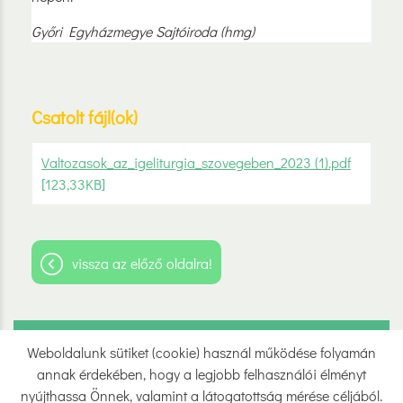
Győri Egyházmegye Sajtóiroda (hmg)
Csatolt fájl(ok)
Valtozasok_az_igeliturgia_szovegeben_2023 (1).pdf
[123,33KB]
vissza az előző oldalra!
Weboldalunk sütiket (cookie) használ működése folyamán
Oldal információk
Adatkezelési tájékoztató
annak érdekében, hogy a legjobb felhasználói élményt
Impresszum
Sütik kezelése
nyújthassa Önnek, valamint a látogatottság mérése céljából.