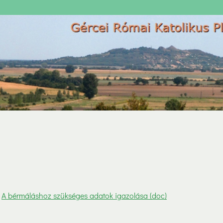
:
A bérmáláshoz szükséges adatok igazolása (doc)