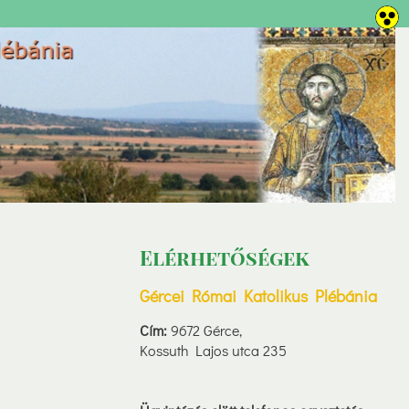
Elérhetőségek
Gércei Római Katolikus Plébánia
Cím:
9672 Gérce,
Kossuth Lajos utca 235