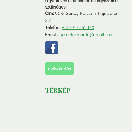
Ügyintézés elött telefonos egyeztetés
szükséges!
Cím:
9672 Gérce, Kossuth Lajos utca
235.
Telefon:
+36/95/476-120
E-mail:
gerceiplebania@gmail.com
nyitvatartás
Térkép