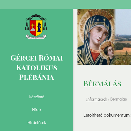
Gércei Római
Katolikus
Plébánia
Bérmálás
Köszöntő
Információk
/
Bérmálás
Hírek
Letölthető dokumentum
Hirdetések