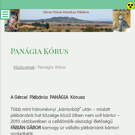
Panágia Kórus
Közösségek
/
Panágia Kórus
A Gércei Plébánia PANÁGIA Kórusa
Több mint háromévnyi „kántorböjt” után – mialatt
plébániánk hat községe közül ötben nem volt kántor –
2010 októberében a celldömölk-alsósági illetőségű
FÁBIÁN GÁBOR
karnagy úr vállalta plébániánk kántori
szolgálatát.