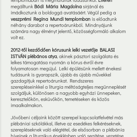
megálltunk
Bódi Mária Magdolna
sírjánál és
imádkoztunk a boldoggá avatásáért. Végül pedig a
veszprémi Regina Mundi templomban
is előadtunk
néhány darabot a repertoárunkból. Mindnyájunk
számára nagy élményt jelentő, közösségformáló alkalom
volt ez.
2012-től kezdődően kórusunk lelki vezetője BALASI
ISTVÁN plébános atya
, akinek pásztori szolgálata és
lelkes támogatása nyomán a kórus évről évre
folyamatosan megújul. Lelki épülésünk mellett énekesi
tudásunk is gyarapszik, újabb és újabb művekkel
gazdagítjuk repertoárunkat. Rendszeres
szerepléseinkkel a liturgia méltóságteljes megünneplését
szolgáljuk, különösen a nagyobb egyházi ünnepeken,
keresztelőkön, esküvőkön, temetéseken és közös
imaalkalmakon.
Jövőbeni céljaink között szerepel kapcsolatfelvétel más
plébániai szkólákkal, illetve az esedékes felkéréseknek,
szerepléseknek való elégtétel, de elsősorban a plébánia
híveinek a liturgikus éneklésben való segítése, vezetése,