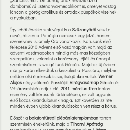
„Sanctissima”. De panágiának nevezik azt a
domborművű Istenanya-medálikont is, amelyet vastag
láncon a görögkatolikus és ortodox püspökök viselnek
a nyakukban.
Így tehát énekkarunk végül is a
Szűzanyáról
veszi a
nevét, hiszen a Panágia nemcsak egy jelző, hanem
személynév is, amely Őrá vonatkozik. Kórusunk első
fellépése 2010 Advent első vasárnapján volt, majd az
adventi vasárnapokon mindig más-más községben
szerepeltünk, valamint a karácsonyi éjféli és ünnepi
szentmiséken is szolgáltunk Gércén. Majd az új évben
már jó korán elkezdtük a készülést a Passióra, melyben
celldömölki énekesek is segítségünkre voltak.
Werner
Alajos
négyszólamú Passióját
Virágvasárnap
Gércén és
Vásárosmiskén adjuk elő.
2011. március 15-e
fontos
esemény volt kórusunk történetében, ez volt ugyanis
első közös kirándulásunk napja. Ezt követően szinte
minden évben újabb kirándulásokon vett részt a kórus.
Először a
balatonfüredi plébániatemplomban
tartott
szentmisén énekeltünk, majd a
Tihanyi Apátság
templomában is megmutattuk tudásunkat.
Litéren