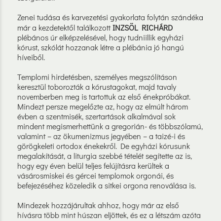
Zenei tudása és karvezetési gyakorlata folytán szándéka
már a kezdetektől találkozott
INZSÖL RICHÁRD
plébános úr elképzelésével, hogy tudniillik egyházi
kórust, szkólát hozzanak létre a plébánia jó hangú
híveiből.
Templomi hirdetésben, személyes megszólításon
keresztül toborozták a kórustagokat, majd tavaly
novemberben meg is tartottuk az első énekpróbákat.
Mindezt persze megelőzte az, hogy az elmúlt három
évben a szentmisék, szertartások alkalmával sok
mindent megismerhettünk a gregorián- és többszólamú,
valamint – az ökumenizmus jegyében – a taizé-i és
görögkeleti ortodox énekekről. De egyházi kórusunk
megalakítását, a liturgia szebbé tételét segítette az is,
hogy egy éven belül teljes felújításra kerültek a
vásárosmiskei és gércei templomok orgonái, és
befejezéséhez közeledik a sitkei orgona renoválása is.
Mindezek hozzájárultak ahhoz, hogy már az első
hívásra több mint húszan eljöttek, és ez a létszám azóta