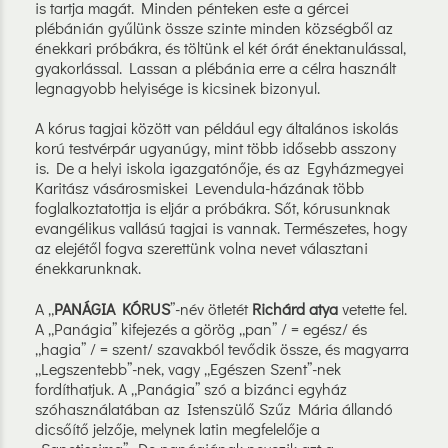
is tartja magát. Minden pénteken este a gércei
plébánián gyűlünk össze szinte minden községből az
énekkari próbákra, és töltünk el két órát énektanulással,
gyakorlással. Lassan a plébánia erre a célra használt
legnagyobb helyisége is kicsinek bizonyul.
A kórus tagjai között van például egy általános iskolás
korú testvérpár ugyanúgy, mint több idősebb asszony
is. De a helyi iskola igazgatónője, és az Egyházmegyei
Karitász vásárosmiskei Levendula-házának több
foglalkoztatottja is eljár a próbákra. Sőt, kórusunknak
evangélikus vallású tagjai is vannak. Természetes, hogy
az elejétől fogva szerettünk volna nevet választani
énekkarunknak.
A „
PANÁGIA KÓRUS
”-név ötletét
Richárd atya
vetette fel.
A „Panágia” kifejezés a görög „pan” / = egész/ és
„hagia” / = szent/ szavakból tevődik össze, és magyarra
„Legszentebb”-nek, vagy „Egészen Szent”-nek
fordíthatjuk. A „Panágia” szó a bizánci egyház
szóhasználatában az Istenszülő Szűz Mária állandó
dicsőítő jelzője, melynek latin megfelelője a